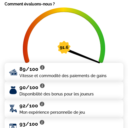
89/100
Vitesse et commodité des paiements de gains
90/100
Disponibilité des bonus pour les joueurs
92/100
Mon expérience personnelle de jeu
93/100