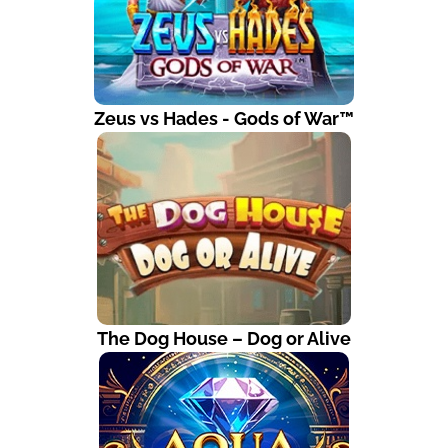
Zeus vs Hades - Gods of War™
The Dog House – Dog or Alive