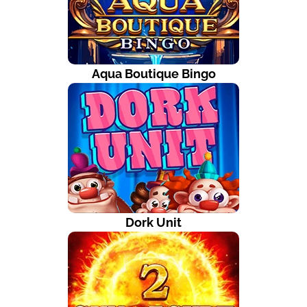
Aqua Boutique Bingo
Dork Unit