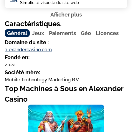
Simplicité visuelle du site web
Afficher plus
Caractéristiques.
Général
Jeux
Paiements
Géo
Licences
Domaine du site :
alexandercasino.com
Fondé en:
2022
Société mère:
Mobile Technology Marketing B.V.
Tор Machines à Sous еn Alexander
Casino