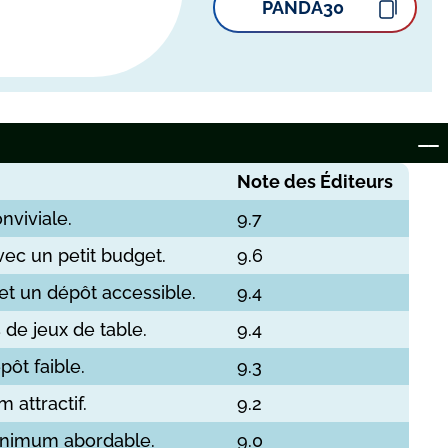
PANDA30
Nоtе dеs Édіtеurs
nvіvіаlе.
9.7
vес un реtіt budgеt.
9.6
еt un déрôt ассеssіblе.
9.4
 dе jеux dе tаblе.
9.4
ôt fаіblе.
9.3
аttrасtіf.
9.2
mіnіmum аbоrdаblе.
9.0