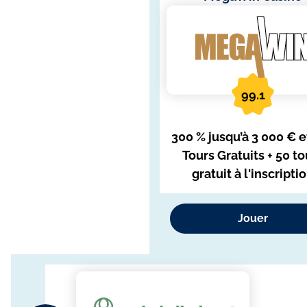
99.1
300 % jusqu’à 3 000 € e
Tours Gratuits + 50 to
gratuit à l'inscripti
Jouer