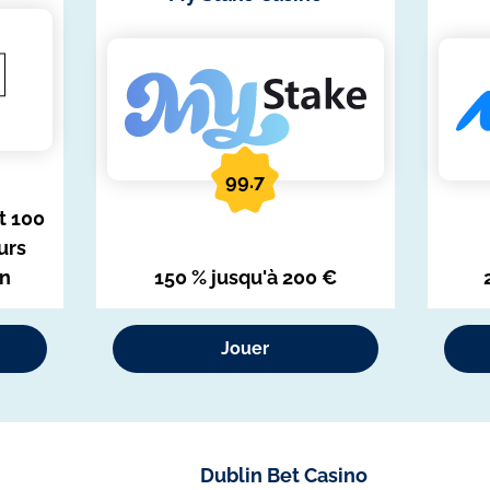
99.7
t 100
urs
on
150 % jusqu'à 200 €
Jouer
Dublin Bet Casino