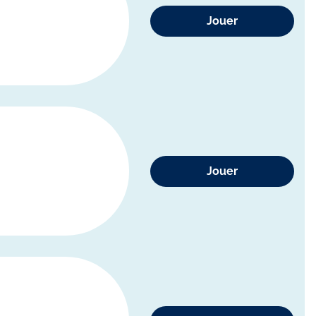
Jouer
Jouer