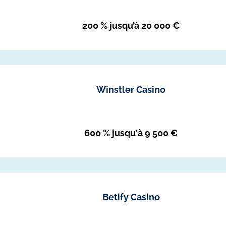
200 % jusqu’à 20 000 €
Winstler Casino
600 % jusqu'à 9 500 €
Betify Casino