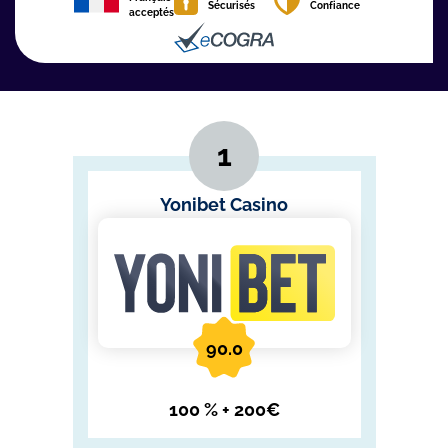
Sécurisés
Confiance
acceptés
Yonibet Casino
90.0
100 % + 200€