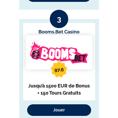
Booms.Bet Casino
97.6
Jusqu’à 1500 EUR de Bonus
+ 150 Tours Gratuits
Jouer