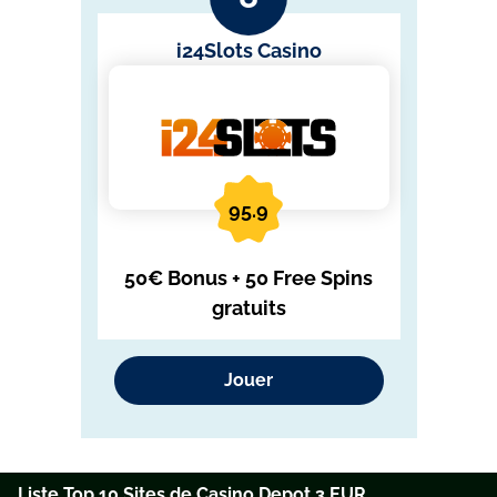
i24Slots Casino
95.9
50€ Bonus + 50 Free Spins
gratuits
Jouer
Liste Top 10 Sites de Casino Depot 3 EUR