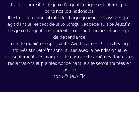
L'accès aux sites de jeux d'argent en ligne est interdit par
certaines lois nationales.
Il est de la responsabilité de chaque joueur de s'assurer qu'il
agit dans le respect de la loi lorsqu'il accède au site Jeux.fm.
Les jeux d'argent comportent un risque financier et un risque
de dépendance.
Jouez de manière responsable. Avertissement ! Tous les logos
trouvés sur Jeux.fm sont utilisés avec la permission et le
consentement des marques de casino elles-mêmes. Toutes les
réclamations et plaintes concernant le site seront traitées en
justice.
2026 ©
Jeux.FM
En continuant à utiliser le site, vous acceptez l'utilisation des cookies conformément à notre site.