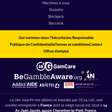
Machines à sous
Roulette
Blackjack
Baccarat
Qui sommes-nous ?
Sécurité
Jeu Responsable
Politique de Confidentialité
Termes et conditions
Contact
Offres d'emploi
Le site Jeux.fm est détenu et exploité par OC24 Ltd., une
société enregistrée à
France
dont le siège social est situé à
14
Av. Jean Jaurès, 94220 Charenton-le-Pont, France.