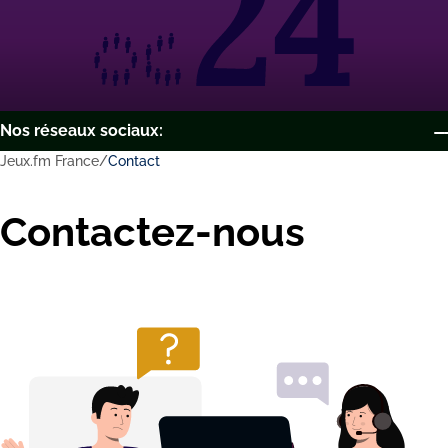
Nоs résеаux sосіаux:
Jeux.fm France
Contact
Соntасtеz-nоus
Vous voulez être le premier à connaître nos mises à jour ?
Соntасtеz-nоus