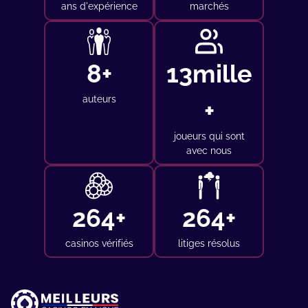
ans d'expérience
marchés
11
+
19
mille
auteurs
+
joueurs qui sont
avec nous
385
+
384
+
casinos vérifiés
litiges résolus