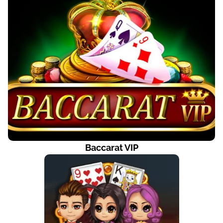
Baccarat VIP