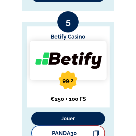
Betify Casino
99.2
€250 + 100 FS
Jouer
PANDA30