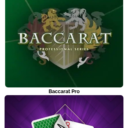
Baccarat Pro