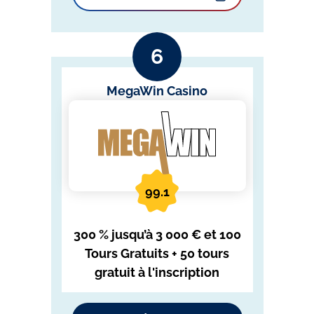
MegaWin Casino
99.1
300 % jusqu’à 3 000 € et 100
Tours Gratuits + 50 tours
gratuit à l'inscription