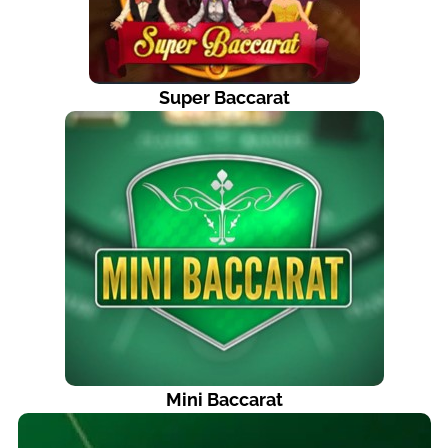
Super Baccarat
Mini Baccarat