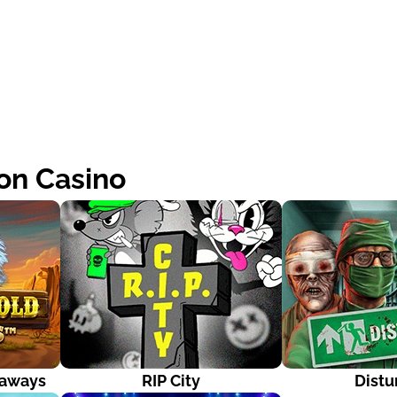
on Casino
aways
RIP City
Distu