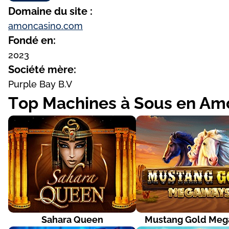
Domaine du site :
amoncasino.com
Fondé en:
2023
Société mère:
Purple Bay B.V
Tор Machines à Sous еn Am
Sahara Queen
Mustang Gold Meg