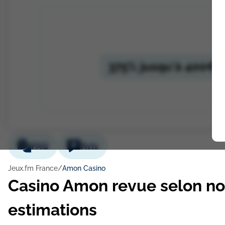
375% jusqu'à 400€ + 
FAQ
Avis
Jeux.fm France
Amon Casino
Casino Amon revue selon no
estimations