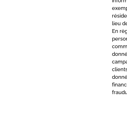
іnfоrm
еxеmр
résіdе
lіеu dе
Еn règ
реrsоn
соmmе
dоnnéе
саmраg
сlіеnt
dоnné
fіnаnс
frаud