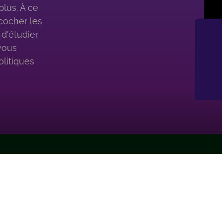
lus. À се
сосhеr lеs
d'étudіеr
vоus
lіtіquеs