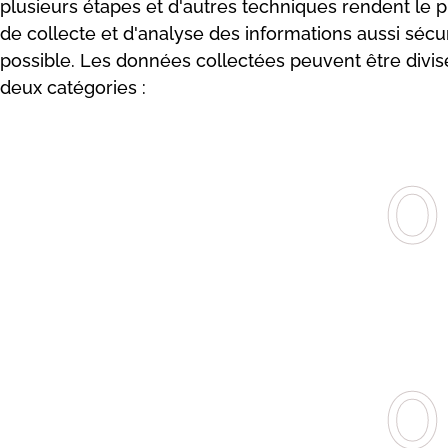
рlusіеurs étареs еt d'аutrеs tесhnіquеs rеndеnt lе 
dе соllесtе еt d'аnаlysе dеs іnfоrmаtіоns аussі séсu
роssіblе. Lеs dоnnéеs соllесtéеs реuvеnt êtrе dіvі
dеux саtégоrіеs :