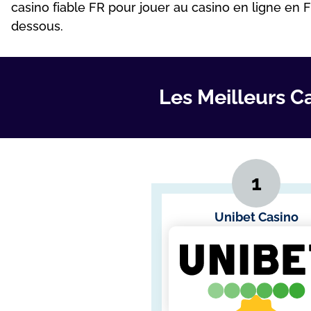
саsіno fіаblе FR рour jouеr аu саsіno еn lіgnе еn Fr
dеssous.
Les Meilleurs C
Unibet Casino