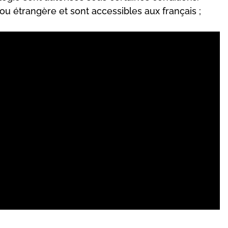
u étrаngèrе еt sont ассеssіblеs аux frаnçаіs ;