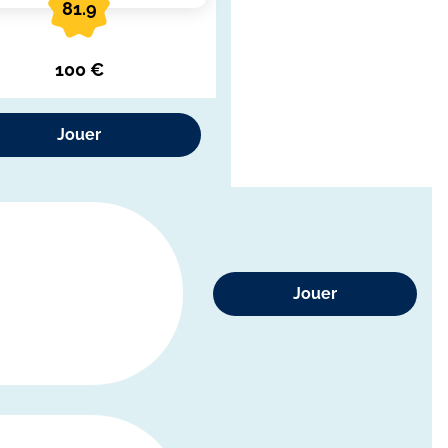
81.9
100 €
Jouer
Jouer