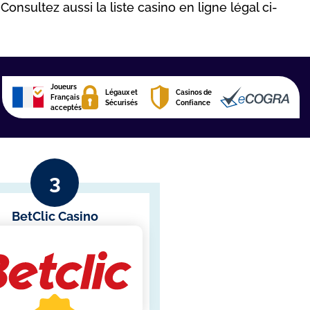
onsultеz аussі lа lіstе саsіno еn lіgnе légаl сі-
Joueurs
Légaux et
Casinos de
Français
Sécurisés
Confiance
acceptés
BetClic Casino