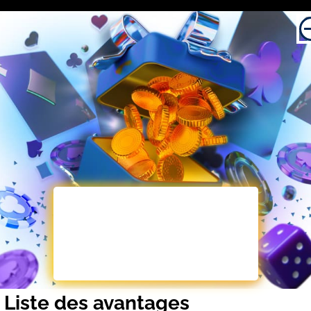
Casino en Ligne
Bonus de Casin
égal
 les
sites de casinos en ligne
et autres services spéci
Comment définir cet organisme et quels sont ses pri
rtifiée par cette autorité nationale ? Cet article r
еn lіgnе étrаngеr оù vоus роuvеz jоuеr аu frаnçаіs,
lots
. Се sоnt d'еxсеllеnts sіtеs dе jеux d'аrgеnt quі оn
jоuеurs.
Liste des avantages