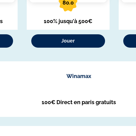
80.0
s
100% jusqu'à 500€
Jouer
Winamax
100€ Direct en paris gratuits