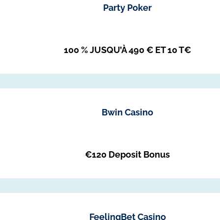
Party Poker
100 % JUSQU’À 490 € ET 10 T€
Bwin Casino
€120 Deposit Bonus
FeelingBet Casino