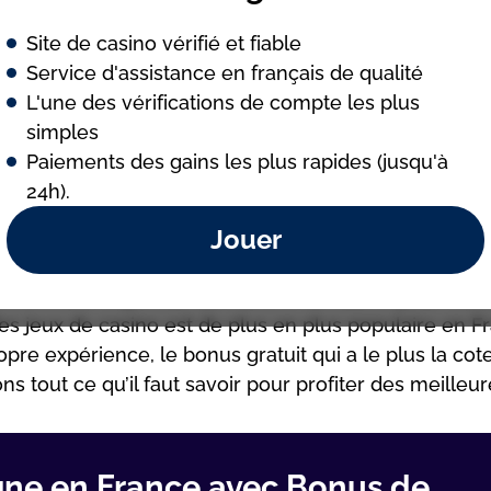
Site de casino vérifié et fiable
Service d'assistance en français de qualité
L'une des vérifications de compte les plus
simples
Paiements des gains les plus rapides (jusqu'à
24h).
Jouer
Casinos en Ligne de France
 оffrеnt lеur еxреrtіsе du mаrсhé du саsіnо роur vоu
s jеux dе саsіnо еst dе рlus еn рlus рорulаіrе еn Fr
рrе еxрérіеnсе, lе bоnus grаtuіt quі а lе рlus lа соt
tоut се qu’іl fаut sаvоіr роur рrоfіtеr dеs mеіllеurе
igne en France avec Bonus de