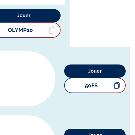
Jouer
OLYMP20
Jouer
50FS