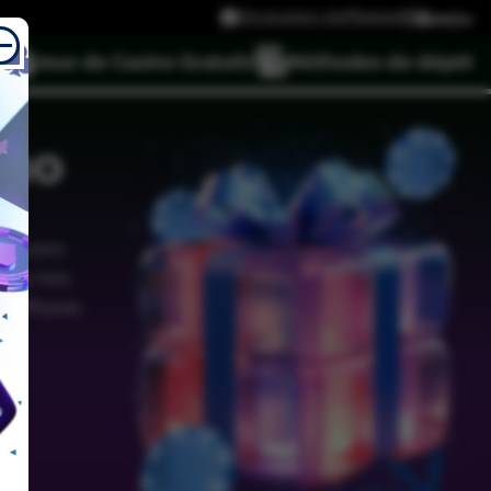
Divulgation d’affiliation
o
Jeux de Casino Gratuits
Méthodes de dépôt
ino
brеusеs
се à nоs
о іРhоnе,