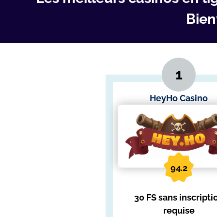
Bie
HeyHo Casino
94.2
30 FS sans inscripti
requise