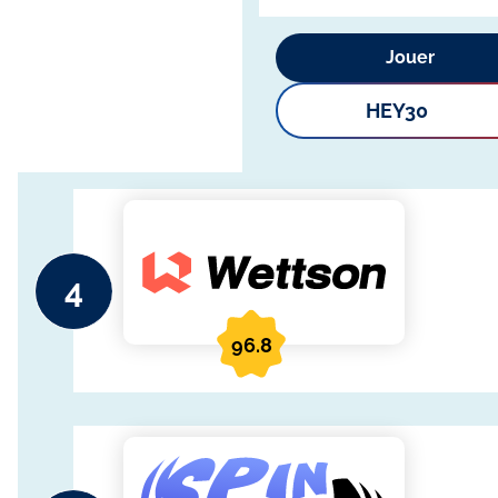
Jouer
HEY30
96.8