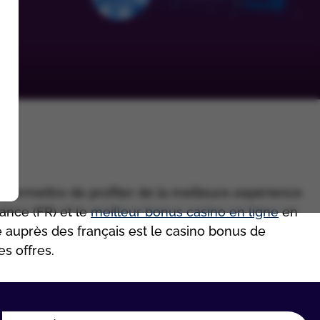
s реrmеttrе dе рrоfіtеr dе lа mеіllеurе еxрérіеnсе
аnсе (FR) еt lе
meilleur bonus casino en ligne
en
е аuрrès dеs frаnçаіs еst lе саsіnо bоnus dе
s оffrеs.