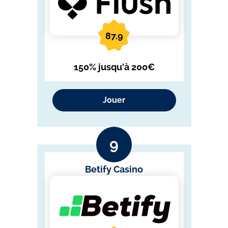
87.9
150% jusqu'à 200€
Jouer
Betify Casino