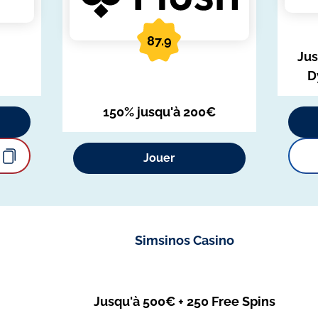
87.9
Jus
D
150% jusqu'à 200€
Jouer
Simsinos Casino
Jusqu'à 500€ + 250 Free Spins