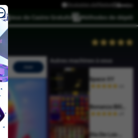
Divulgation d’affiliation
o
Jeux de Casino Gratuits
Méthodes de dépôt
Autres machines à sous
Jouer
Space XY
4.9
Bonanza Billion
4.8
Dia De Los Muertos 2