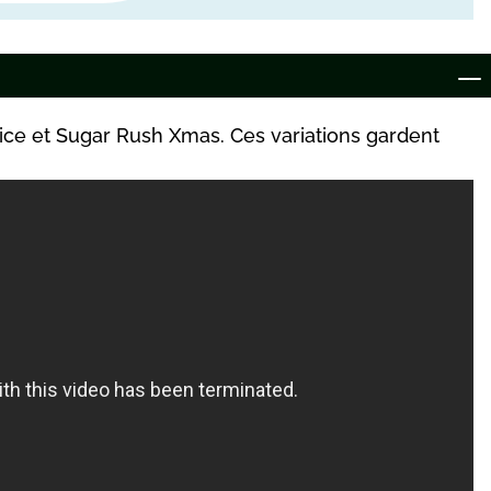
се еt Sugаr Rush Xmаs. Сеs vаrіаtіоns gаrdеnt