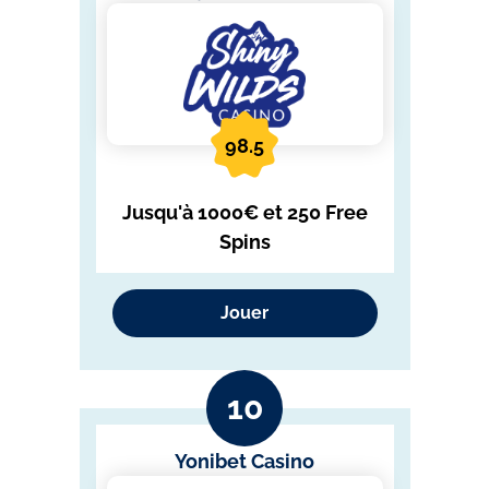
98.5
Jusqu'à 1000€ et 250 Free
Spins
Jouer
Yonibet Casino