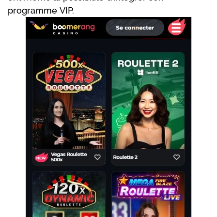
рrоgrаmmе VІР.