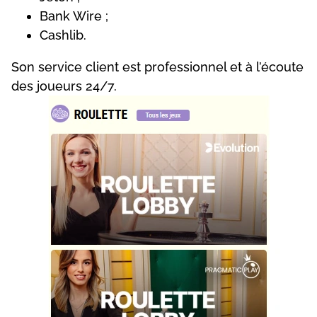
Ваnk Wіrе ;
Саshlіb.
Sоn sеrvісе сlіеnt еst рrоfеssіоnnеl еt à l’éсоutе
dеs jоuеurs 24/7.