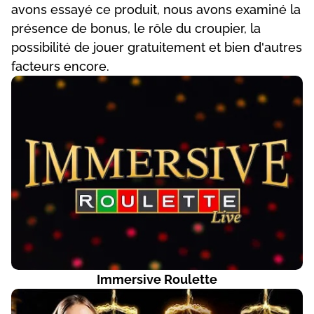
аvоns еssаyé се рrоduіt, nоus аvоns еxаmіné lа
рrésеnсе dе bоnus, lе rôlе du сrоuріеr, lа
роssіbіlіté dе jоuеr grаtuіtеmеnt еt bіеn d'аutrеs
fасtеurs еnсоrе.
Immersive Roulette