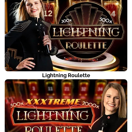
Lightning Roulette