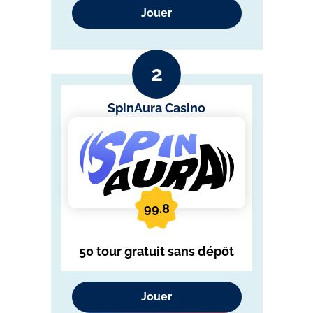
Jouer
SpinAura Casino
99.8
50 tour gratuit sans dépôt
Jouer