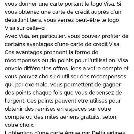
vous donner une carte portant le logo Visa. Si
vous obtenez une carte de crédit auprès d'un
détaillant tiers, vous verrez peut-être le logo
Visa sur celle-ci.
Avec Visa, en particulier, vous pouvez profiter de
certains avantages d'une carte de crédit Visa.
Ces avantages prennent la forme de
récompenses ou de points pour l'utilisation. Visa
envoie différentes offres liées à votre compte et
vous pouvez choisir d'utiliser des récompenses
qui, par exemple, vous permettent de gagner
des points chaque fois que vous dépensez de
l'argent. Ces points peuvent être utilisés pour
obtenir des remises en espèces sur votre
compte ou des miles aériens gratuits, selon
votre choix.
L'obtention d'une carte émise par Delta airlines