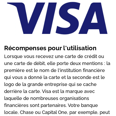
Récompenses pour l'utilisation
Lorsque vous recevez une carte de crédit ou
une carte de débit, elle porte deux mentions : la
première est le nom de l'institution financière
qui vous a donné la carte et la seconde est le
logo de la grande entreprise qui se cache
derrière la carte. Visa est la marque avec
laquelle de nombreuses organisations
financières sont partenaires. Votre banque
locale, Chase ou Capital One, par exemple, peut