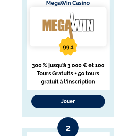
MegaWin Casino
99.1
300 % jusqu’à 3 000 € et 100
Tours Gratuits + 50 tours
gratuit à l'inscription
Jouer