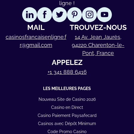
lіgnе !
MAIL
TROUVEZ-NOUS
casinosfrancaisenligne.f
14 Av. Jean Jaurès,
r@gmail.com
94220 Charenton-le-
Pont, France
APPELEZ
+1 341 888 6416
LES MEILLEURES PAGES
Nouveau Site de Casino 2026
Casino en Direct
Casino Paiement Paysafecard
Casinos avec Dépôt Minimum
Code Promo Casino