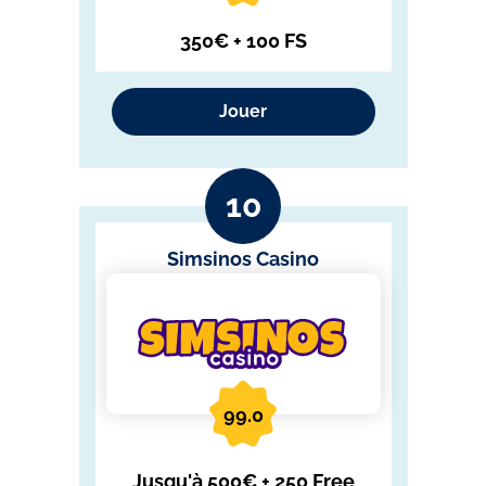
350€ + 100 FS
Jouer
Simsinos Casino
99.0
Jusqu'à 500€ + 250 Free