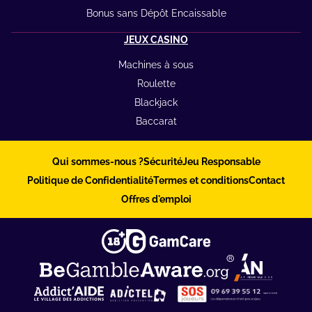
Bonus sans Dépôt Encaissable
JEUX CASINO
Machines à sous
Roulette
Blackjack
Baccarat
Qui sommes-nous ?
Sécurité
Jeu Responsable
Politique de Confidentialité
Termes et conditions
Contact
Offres d'emploi