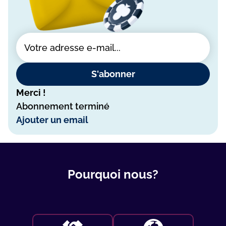
S'abonner
Merci !
Abonnement terminé
Ajouter un email
Pourquoi nous?