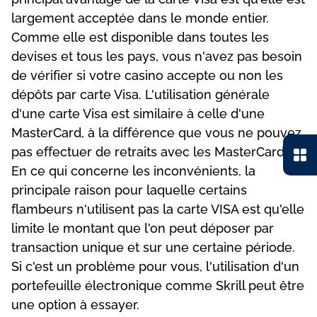
largement acceptée dans le monde entier.
Comme elle est disponible dans toutes les
devises et tous les pays, vous n'avez pas besoin
de vérifier si votre casino accepte ou non les
dépôts par carte Visa. L'utilisation générale
d'une carte Visa est similaire à celle d'une
MasterCard, à la différence que vous ne pouvez
pas effectuer de retraits avec les MasterCards.
En ce qui concerne les inconvénients, la
principale raison pour laquelle certains
flambeurs n'utilisent pas la carte VISA est qu'elle
limite le montant que l'on peut déposer par
transaction unique et sur une certaine période.
Si c'est un problème pour vous, l'utilisation d'un
portefeuille électronique comme Skrill peut être
une option à essayer.