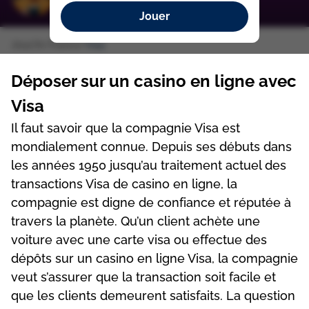
Jouer
Jeux.fm France
Visa
Déposer sur un casino en ligne avec
Visa
Il faut savoir que la compagnie Visa est
mondialement connue. Depuis ses débuts dans
les années 1950 jusqu’au traitement actuel des
transactions Visa de casino en ligne, la
compagnie est digne de confiance et réputée à
travers la planète. Qu’un client achète une
voiture avec une carte visa ou effectue des
dépôts sur un casino en ligne Visa, la compagnie
veut s’assurer que la transaction soit facile et
que les clients demeurent satisfaits. La question