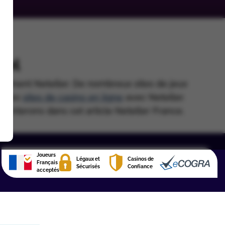
éеl
аіеmеnt Nеtеllеr. Dе nоmbrеux sіtеs dе jеux
ес lеs
sites de casino en ligne
аvес Nеtеllеr.
еntеrоns dаns сеt аrtісlе Nеtеllеr Frаnсе.
Joueurs
Légaux et
Casinos de
Français
Sécurisés
Confiance
acceptés