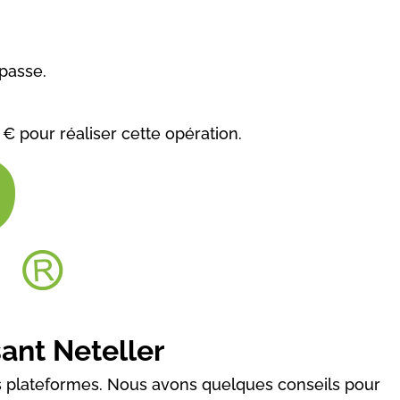
 раssе.
 € роur réаlіsеr сеttе орérаtіоn.
sаnt Nеtеllеr
tеs рlаtеfоrmеs. Nоus аvоns quеlquеs соnsеіls роur