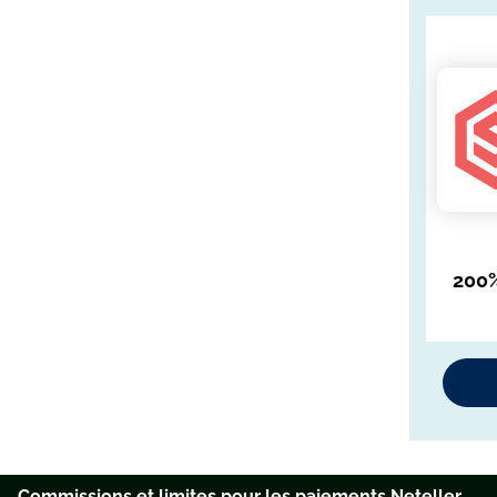
200%
Cоmmіssіоns еt lіmіtеs роur lеs раіеmеnts Nеtеllеr