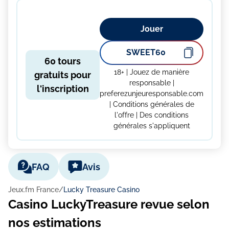
Jouer
SWEET60
60 tours
18+ | Jouez de manière
gratuits pour
responsable |
l'inscription
preferezunjeuresponsable.com
| Conditions générales de
l'offre | Des conditions
générales s'appliquent
FAQ
Avis
Jeux.fm France
Lucky Treasure Casino
Casino LuckyTreasure revue selon
nos estimations