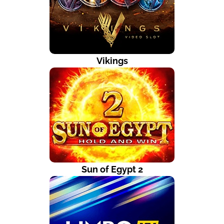
Vikings
Sun of Egypt 2