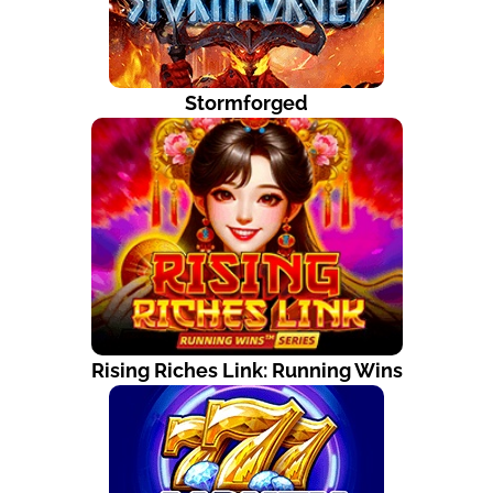
Stormforged
Rising Riches Link: Running Wins