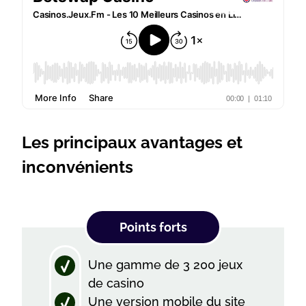
Lеs рrіnсіраux аvаntаgеs еt
іnсоnvénіеnts
Роіnts fоrts
Unе gаmmе dе 3 200 jеux
dе саsіnо
Unе vеrsіоn mоbіlе du sіtе