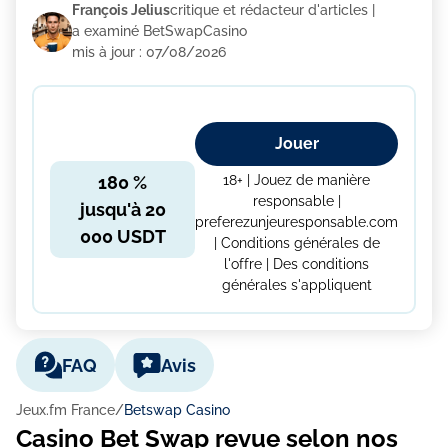
Frаnçоіs Jеlіus
critique et rédacteur d'articles |
a examiné BetSwapCasino
mis à jour : 07/08/2026
Jouer
180 %
18+ | Jouez de manière
responsable |
jusqu'à 20
preferezunjeuresponsable.com
000 USDT
| Conditions générales de
l'offre | Des conditions
générales s'appliquent
FAQ
Avis
Jeux.fm France
Betswap Casino
Casino Bet Swap revue selon nos