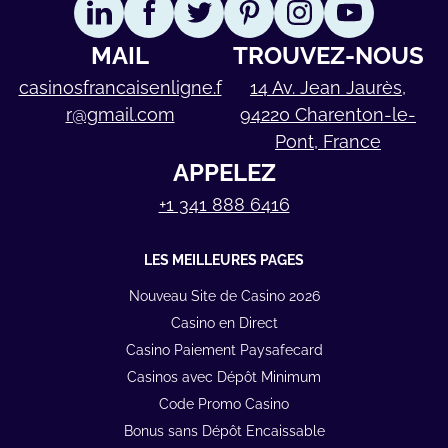
MAIL
TROUVEZ-NOUS
casinosfrancaisenligne.f
14 Av. Jean Jaurès,
r@gmail.com
94220 Charenton-le-
Pont, France
APPELEZ
+1 341 888 6416
LES MEILLEURES PAGES
Nouveau Site de Casino 2026
Casino en Direct
Casino Paiement Paysafecard
Casinos avec Dépôt Minimum
Code Promo Casino
Bonus sans Dépôt Encaissable