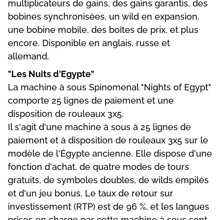
multiplicateurs de gains, des gains garantis, des
bobines synchronisées, un wild en expansion,
une bobine mobile, des boîtes de prix, et plus
encore. Disponible en anglais, russe et
allemand.
"Les Nuits d'Egypte"
La machine à sous Spinomenal "Nights of Egypt"
comporte 25 lignes de paiement et une
disposition de rouleaux 3x5.
Il s'agit d'une machine à sous à 25 lignes de
paiement et à disposition de rouleaux 3x5 sur le
modèle de l'Égypte ancienne. Elle dispose d'une
fonction d'achat, de quatre modes de tours
gratuits, de symboles doubles, de wilds empilés
et d'un jeu bonus. Le taux de retour sur
investissement (RTP) est de 96 %, et les langues
prises en charge par cette machine à sous sont