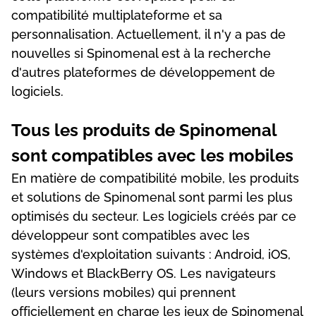
compatibilité multiplateforme et sa
personnalisation. Actuellement, il n'y a pas de
nouvelles si Spinomenal est à la recherche
d'autres plateformes de développement de
logiciels.
Tous les produits de Spinomenal
sont compatibles avec les mobiles
En matière de compatibilité mobile, les produits
et solutions de Spinomenal sont parmi les plus
optimisés du secteur. Les logiciels créés par ce
développeur sont compatibles avec les
systèmes d'exploitation suivants : Android, iOS,
Windows et BlackBerry OS. Les navigateurs
(leurs versions mobiles) qui prennent
officiellement en charge les jeux de Spinomenal