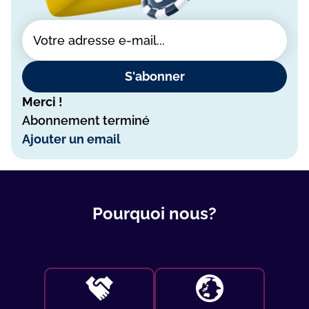
S'abonner
Merci !
Abonnement terminé
Ajouter un email
Pourquoi nous?