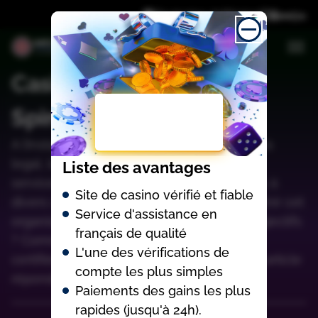
Divulgation d’affiliation
Casino En Ligne Avec
Spinomenal
A l’instar de chaque casino en ligne français
legal, les sites de paris en ligne et autres
Liste des avantages
services spécifiques au Poker sont soumis à
Site de casino vérifié et fiable
divers contrôles de l’ARJEL. Comment définir cet
Service d'assistance en
organisme et quels sont ses principaux objectifs
français de qualité
? Comment sélectionner une plateforme
L'une des vérifications de
certifiée par cette autorité nationale ? Cet article
compte les plus simples
répondra à ces questions pertinentes.
Paiements des gains les plus
rapides (jusqu'à 24h).