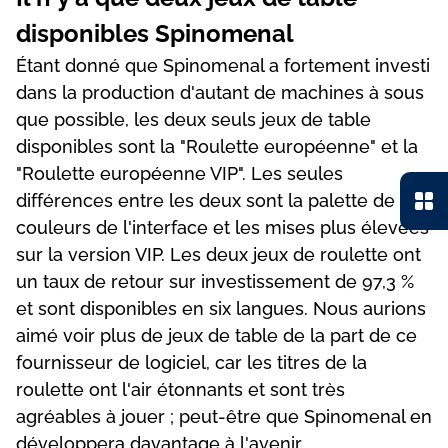
disponibles Spinomenal
Étant donné que Spinomenal a fortement investi
dans la production d'autant de machines à sous
que possible, les deux seuls jeux de table
disponibles sont la "Roulette européenne" et la
"Roulette européenne VIP". Les seules
différences entre les deux sont la palette de
couleurs de l'interface et les mises plus élevées
sur la version VIP. Les deux jeux de roulette ont
un taux de retour sur investissement de 97,3 %
et sont disponibles en six langues. Nous aurions
aimé voir plus de jeux de table de la part de ce
fournisseur de logiciel, car les titres de la
roulette ont l'air étonnants et sont très
agréables à jouer ; peut-être que Spinomenal en
développera davantage à l'avenir.