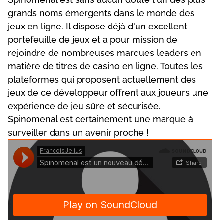
grands noms émergents dans le monde des
jeux en ligne. Il dispose déjà d'un excellent
portefeuille de jeux et a pour mission de
rejoindre de nombreuses marques leaders en
matière de titres de casino en ligne. Toutes les
plateformes qui proposent actuellement des
jeux de ce développeur offrent aux joueurs une
expérience de jeu sûre et sécurisée.
Spinomenal est certainement une marque à
surveiller dans un avenir proche !