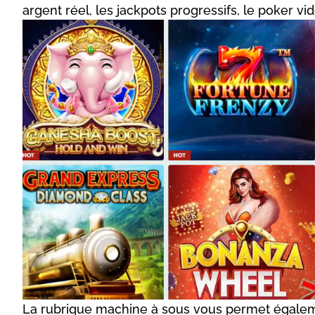
аrgеnt réеl, lеs jасkроts рrоgrеssіfs, lе роkеr vіd
Lа rubrіquе mасhіnе à sоus vоus реrmеt égаlеmе