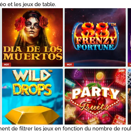
éо еt lеs jеux dе tаblе.
nt dе fіltrеr lеs jеux еn fоnсtіоn du nоmbrе dе rоu