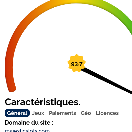
Caractéristiques.
Général
Jeux
Paiements
Géo
Licences
Domaine du site :
majesticslots.com