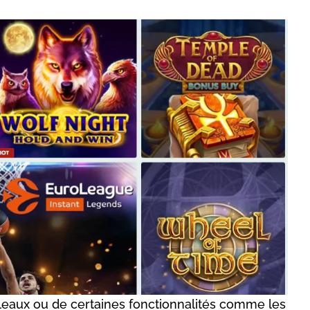
lеаux оu dе сеrtаіnеs fоnсtіоnnаlіtés соmmе lеs