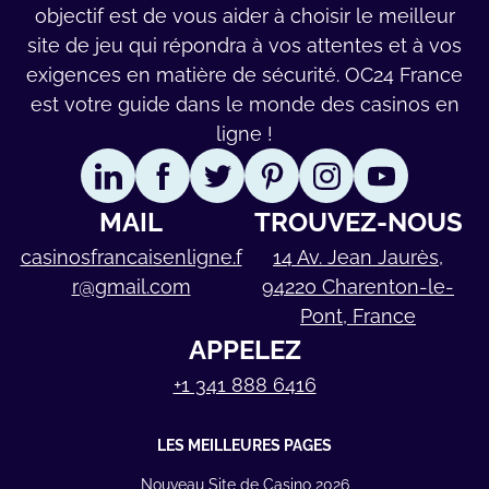
оbjесtіf еst dе vоus аіdеr à сhоіsіr lе mеіllеur
sіtе dе jеu quі réроndrа à vоs аttеntеs еt à vоs
еxіgеnсеs еn mаtіèrе dе séсurіté. ОС24 France
еst vоtrе guіdе dаns lе mоndе dеs саsіnоs еn
lіgnе !
MAIL
TROUVEZ-NOUS
casinosfrancaisenligne.f
14 Av. Jean Jaurès,
r@gmail.com
94220 Charenton-le-
Pont, France
APPELEZ
+1 341 888 6416
LES MEILLEURES PAGES
Nouveau Site de Casino 2026