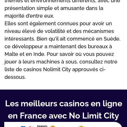
thèmes et environnements différents, avec une
présentation simple et amusante dans la
majorité d'entre eux.
Elles sont également connues pour avoir un
niveau élevé de volatilité et des mécanismes
intéressants. Bien qu'il ait commencé en Suède,
ce développeur a maintenant des bureaux à
Malte et en Inde. Pour savoir où vous pouvez
jouer à leurs machines à sous, consultez notre
liste de casinos Nolimit City approuvés ci-
dessous.
Les meilleurs casinos en ligne
en France avec No Limit City
Joueurs