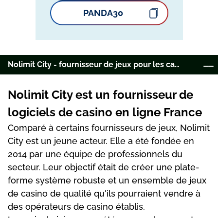
PANDA30
Nolimit City - fournisseur de jeux pour les casinos en ligne en France
Nolimit City est un fournisseur de logiciels de casino
Nolimit City est un fournisseur de
en ligne France
logiciels de casino en ligne France
Qu'est-ce qui rend la ville de NolimitCity populaire ?
Comparé à certains fournisseurs de jeux, Nolimit
Machines à sous et machines à sous vidéo Nolimit
City est un jeune acteur. Elle a été fondée en
City
2014 par une équipe de professionnels du
Jeux de société à Nolimit City
secteur. Leur objectif était de créer une plate-
forme système robuste et un ensemble de jeux
Les meilleures machines à sous de NolimitCity
de casino de qualité qu'ils pourraient vendre à
Machines à sous gratuites Nolimit City
des opérateurs de casino établis.