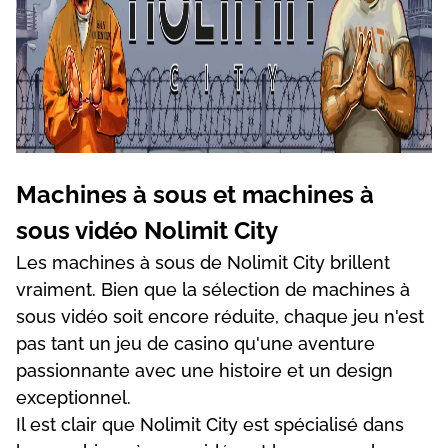
Machines à sous et machines à
sous vidéo Nolimit City
Les machines à sous de Nolimit City brillent
vraiment. Bien que la sélection de machines à
sous vidéo soit encore réduite, chaque jeu n'est
pas tant un jeu de casino qu'une aventure
passionnante avec une histoire et un design
exceptionnel.
Il est clair que Nolimit City est spécialisé dans