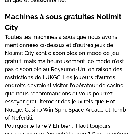
unique et passionnante.
Machines à sous gratuites Nolimit
City
Toutes les machines à sous que nous avons
mentionnées ci-dessus et d'autres jeux de
Nolimit City sont disponibles en mode de jeu
gratuit, mais malheureusement, ce mode n'est
pas disponible au Royaume-Uni en raison des
restrictions de l'UKGC. Les joueurs d'autres
endroits devraient visiter l'opérateur de casino
que nous recommandons et vous pourrez
essayer gratuitement des jeux tels que Hot
Nudge, Casino Win Spin, Space Arcade et Tomb
of Nefertiti.
Pourquoi le faire ? Eh bien, il faut toujours
essayer ce que l'on achète, non ? C'est la même