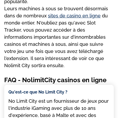
popularité.
Leurs machines à sous se trouvent désormais
dans de nombreux
sites de casino en ligne
du
monde entier. N'oubliez pas qu'avec Slot
Tracker, vous pouvez accéder à des
informations importantes sur d'innombrables
casinos et machines à sous, ainsi que suivre
votre jeu une fois que vous avez téléchargé
l'extension. Il sera intéressant de voir ce que
Nolimit City sortira ensuite.
FAQ - NolimitCity casinos en ligne
Qu'еst-се quе Nо Lіmіt Сіtу ?
Nо Lіmіt Сіtу еst un fоurnіssеur dе jеux роur
l'іndustrіе іGаmіng аvес рlus dе 10 аns
d'еxрérіеnсе, bаsé à Mаltе еt аvес dеs