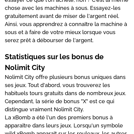
chose avec les machines à sous. Essayez-les
gratuitement avant de miser de l'argent réel.
Ainsi, vous apprendrez à connaître la machine à
sous et à faire de votre mieux lorsque vous
serez prêt à débourser de l'argent.
Statistiques sur les bonus de
Nolimit City
Nolimit City offre plusieurs bonus uniques dans
ses jeux. Tout d'abord, vous trouverez les
habituels tours gratuits dans de nombreux jeux.
Cependant, la série de bonus "X" est ce qui
distingue vraiment Nolimit City.
La xBomb a été l'un des premiers bonus à
apparaître dans leurs jeux. Lorsqu'un symbole
wild xBomb apparaît sur les rouleaux, les autres