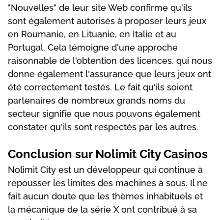
"Nouvelles" de leur site Web confirme qu'ils
sont également autorisés à proposer leurs jeux
en Roumanie, en Lituanie, en Italie et au
Portugal. Cela témoigne d'une approche
raisonnable de l'obtention des licences, qui nous
donne également l'assurance que leurs jeux ont
été correctement testés. Le fait qu'ils soient
partenaires de nombreux grands noms du
secteur signifie que nous pouvons également
constater qu'ils sont respectés par les autres.
Conclusion sur Nolimit City Casinos
Nolimit City est un développeur qui continue à
repousser les limites des machines à sous. Il ne
fait aucun doute que les thèmes inhabituels et
la mécanique de la série X ont contribué à sa