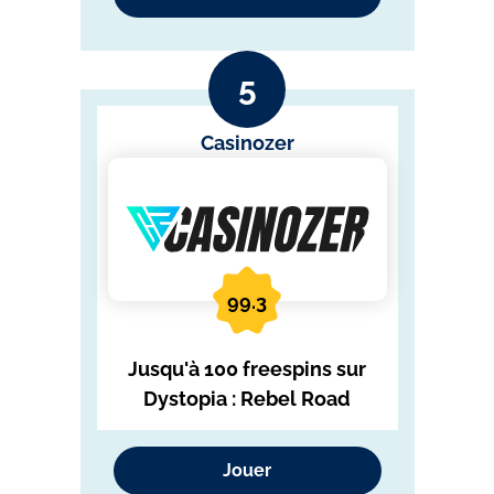
Casinozer
99.3
Jusqu'à 100 freespins sur
Dystopia : Rebel Road
Jouer