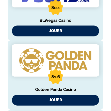
80.1
BluVegas Casino
JOUER
81.6
Golden Panda Casino
JOUER