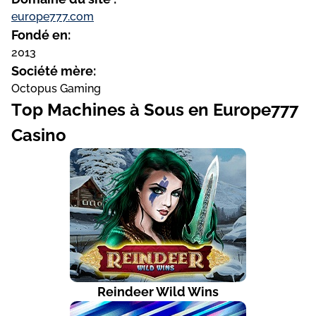
europe777.com
Fondé en:
2013
Société mère:
Octopus Gaming
Tор Machines à Sous еn Europe777
Casino
Reindeer Wild Wins