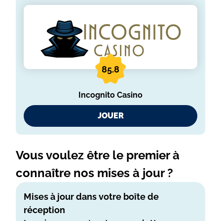
85.8
Incognito Casino
JOUER
Vous voulez être le premier à
connaître nos mises à jour ?
Mises à jour dans votre boîte de
réception