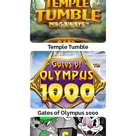
Temple Tumble
Gates of Olympus 1000