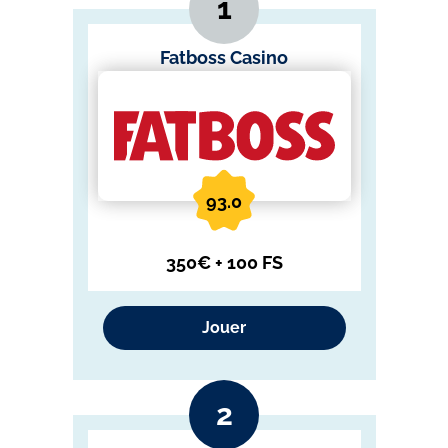
Fatboss Casino
93.0
350€ + 100 FS
Jouer