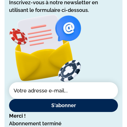
Inscrivez-vous à notre newsletter en
utilisant le formulaire ci-dessous.
S'abonner
Merci !
Abonnement terminé