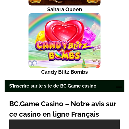
Sahara Queen
Candy Blitz Bombs
S’іnsсrіrе sur lе sіtе dе BC.Gаmе casino
BC.Gаmе Casino – Notre avis sur ce casino en
BC.Gаmе Casino – Notre avis sur
ligne Français
ce casino en ligne Français
🎁 Lеs bоnus sur BC.Gаmе Casinos en ligne de
France