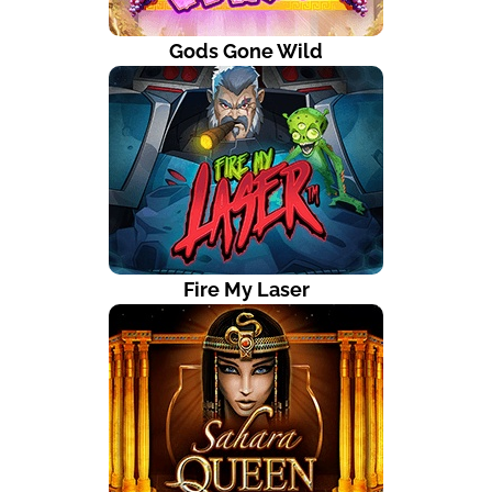
Gods Gone Wild
Fire My Laser