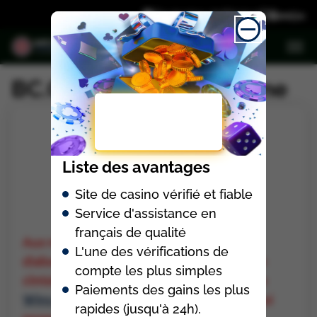
Divulgation d’affiliation
BC.Game Casino en Ligne
Liste des avantages
Site de casino vérifié et fiable
94.0
Service d'assistance en
français de qualité
Aux nouveaux joueurs à la recherche
L'une des vérifications de
d’alternatives fiables, je recommande de
compte les plus simples
s’intéresser à des plateformes telles que
Paiements des gains les plus
Wins Park Casino
et
Casino Alexandre
, qui
rapides (jusqu'à 24h).