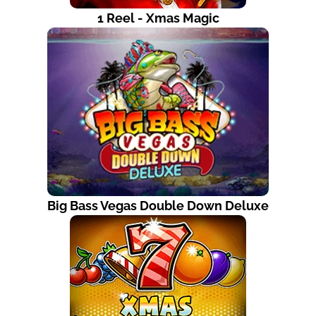
1 Reel - Xmas Magic
Big Bass Vegas Double Down Deluxe