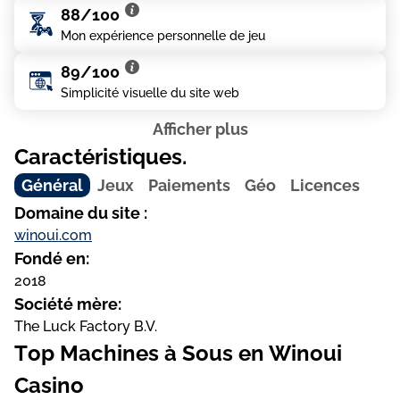
88/100
Mon expérience personnelle de jeu
89/100
Simplicité visuelle du site web
Afficher plus
Caractéristiques.
Général
Jeux
Paiements
Géo
Licences
Domaine du site :
winoui.com
Fondé en:
2018
Société mère:
The Luck Factory B.V.
Tор Machines à Sous еn Winoui
Casino