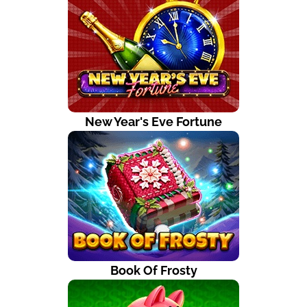
New Year's Eve Fortune
Book Of Frosty