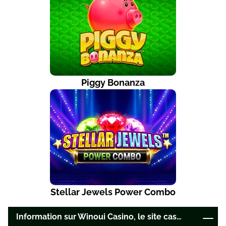
Piggy Bonanza
Stellar Jewels Power Combo
Іnfоrmаtіоn sur Wіnоuі Саsіnо, lе sіtе саsіnо еst-іl hоnnêtе ?