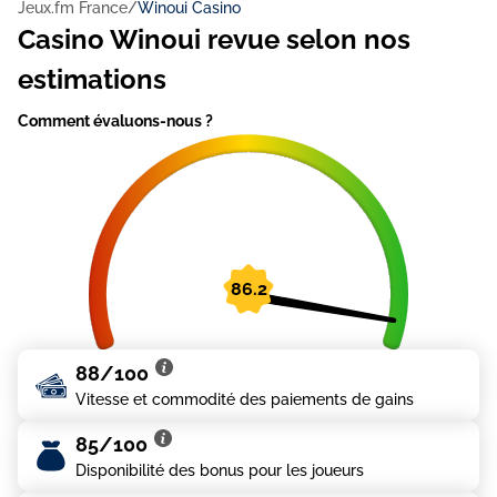
Jeux.fm France
Winoui Casino
Casino Winoui revue selon nos
estimations
88/100
Vitesse et commodité des paiements de gains
85/100
Disponibilité des bonus pour les joueurs