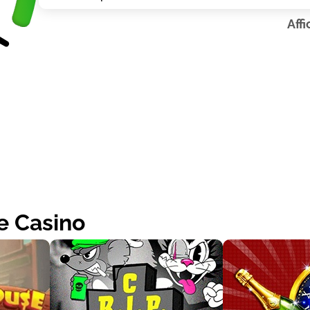
Affi
e Casino