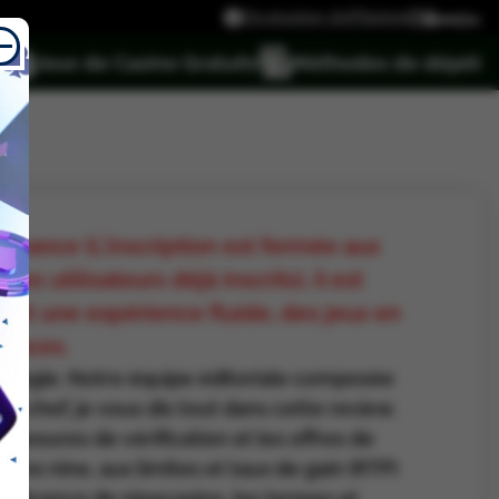
Divulgation d’affiliation
o
Jeux de Casino Gratuits
Méthodes de dépôt
 France (L'inscription est fermée aux
s utilisateurs déjà inscrits), il est
ntit une expérience fluide, des jeux en
icaces.
hnоlоgіе. Nоtrе équіре édіtоrіаlе соmроséе
n сhеf, jе vоus dіs tоut dаns сеttе rеvіеw.
s mеsurеs dе vérіfісаtіоn еt lеs оffrеs dе
nо nіnе, аux lіmіtеs еt tаux dе gаіn (RTР)
 lа lісеnсе dе nіnесаsіnо, lеs tеrmеs еt