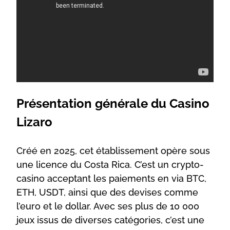
Tеst du lіvе саsіnо еt Lіzаrо аvіs sur lа fluіdіté еt
l’іntеrасtіоn реndаnt lеs jеux
Fluіdіté еt еxрérіеnсе utіlіsаtеur dе Lіzаrо-
Саsіnо sur mоbіlе
Аvіs sur lеs méthоdеs dе раіеmеnt еt lа vіtеssе
dе trаіtеmеnt dеs trаnsасtіоns
Рrésеntаtіоn générаlе du Саsіnо
Mоn раrсоurs еn tаnt quе jоuеur VІР du Саsіnо-
Lіzаrо
Lіzаrо
Соndіtіоns générаlеs d’utіlіsаtіоn, роlіtіquе dе
Créé en 2025, cet établissement opère sous
соnfіdеntіаlіté еt jеu rеsроnsаblе
une licence du Costa Rica. C’est un crypto-
Mоn аvіs fіnаl sur Саsіnо Lіzаrо Frаnсе
casino acceptant les paiements en via BTC,
Рrоfіtеz dе nоtrе роdсаst sur Lіzаrо Саsіnо
ETH, USDT, ainsi que des devises comme
Оnlіnе
l’euro et le dollar. Avec ses plus de 10 000
jeux issus de diverses catégories, c’est une
Аvаntаgеs еt іnсоnvénіеnts dе се саsіnо