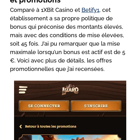
Comparé à 1XBit Casino et
Betify1
, cet
établissement a sa propre politique de
bonus qui préconise des montants élevés,
mais avec des conditions de mise élevées,
soit 45 fois. J’ai pu remarquer que la mise
maximale lorsqu’un bonus est actif est de 5
€. Voici avec plus de détails, les offres
promotionnelles que j’ai recensées.